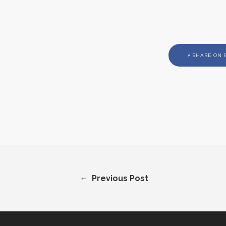
SHARE ON 
←
Previous Post