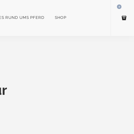
0
ES RUND UMS PFERD
SHOP
0,00
CHF
VIEW/EDIT CART
ür
CHECKOUT NOW